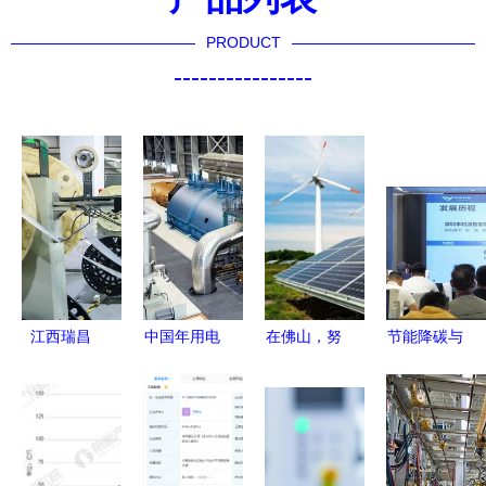
PRODUCT
----------------
江西瑞昌
中国年用电
在佛山，努
节能降碳与
科技产品订
破10万亿
力工作真能
增效并行，
单旺，新兴
度,超美欧
致富吗？这
沃慕科技智
能源技术研
日俄总和
个新兴行业
慧供热新品
发加速跑
工业优势怎
让你赚钱更
引领新兴能