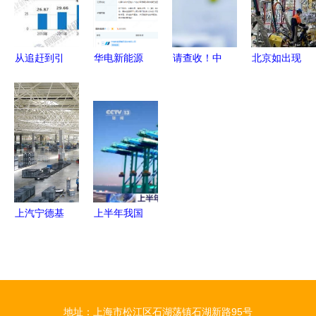
么打出来的
多更稳
源技术革新
从追赶到引
华电新能源
请查收！中
北京如出现
领 中国锂
在内蒙古成
国电科向您
本土新冠感
离子电池行
立氢能产业
递出的“冠
染者，所在
业的全球崛
技术开发公
军”名片 新
街乡镇人员
起与技术革
司 推动新
兴能源技术
原则上限制
新
兴能源技术
研发
出京，新兴
研发
能源技术研
发持续发力
上汽宁德基
上半年我国
地 参与第
工业生产增
四次工业革
速强劲，新
命竞争的中
兴能源技术
国代表作
研发引领增
地址：上海市松江区石湖荡镇石湖新路95号