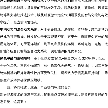
风力辅助推进与空气润滑技术
：这些技术通过利用自然力或减少阻力来直
接降低主机能耗，是重要的节能增效手段。现代旋翼帆、硬质帆、风筝系
统等风力辅助推进技术，以及船底微气泡空气润滑系统的智能化控制与效
率提升，是当前研发热点。
电池动力与混合动力系统
：对于短途航线、港作船、渡轮等，纯电池动力
已成为可行选择。研发聚焦于更高能量密度、更安全、循环寿命更长的船
用电池体系。对于远洋船舶，则重点发展将内燃机、燃料电池、电池、太
阳能等组合的智能混合动力系统，实现能源的最优调配。
绿色甲醇与生物燃料
：基于生物质或“绿氢+捕集CO₂”合成的甲醇，以及
先进的二代、三代生物燃料（如生物液化天然气、生物柴油），因其与传
统燃料基础设施兼容性较好而受到关注。研发致力于提高其可持续性、降
低生产成本并确保供应规模。
四、协同推进：政策、产业链与标准的合力
新兴能源技术的研发与落地，绝非单点突破所能完成，需要构建良好的生
态系统。这需要：