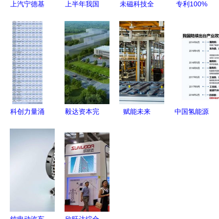
上汽宁德基
上半年我国
未磁科技全
专利100%
地 参与第
工业生产增
球首台64通
被外国掌
四次工业革
速强劲，新
道无液氦心
握，中国氢
命竞争的中
兴能源技术
磁图仪及首
能源汽车有
国代表作
研发引领增
个培训基地
没有未来？
长新动能
落户北京安
贞医院
科创力量涌
毅达资本完
赋能未来
中国氢能源
现 37家科
成对理想万
投资超
汽车行业进
创板电池新
里晖新一轮
1750亿，
入爆发式增
能源产业链
投资，深度
上汽大众
长 新兴能
上市公司
布局新能源
ID.4 X新能
源技术研发
2021年业
产业
源工厂创新
迎来黄金期
绩全景与新
技术与绿色
兴能源技术
功率路径引
纯电动汽车
欣旺达综合