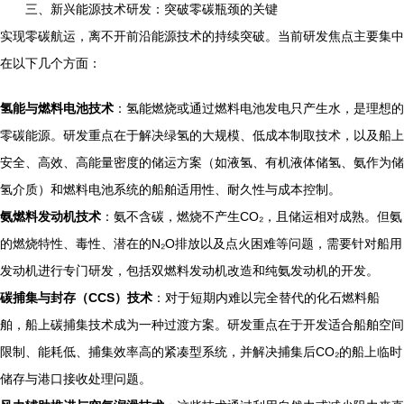
三、新兴能源技术研发：突破零碳瓶颈的关键
实现零碳航运，离不开前沿能源技术的持续突破。当前研发焦点主要集中
在以下几个方面：
氢能与燃料电池技术
：氢能燃烧或通过燃料电池发电只产生水，是理想的
零碳能源。研发重点在于解决绿氢的大规模、低成本制取技术，以及船上
安全、高效、高能量密度的储运方案（如液氢、有机液体储氢、氨作为储
氢介质）和燃料电池系统的船舶适用性、耐久性与成本控制。
氨燃料发动机技术
：氨不含碳，燃烧不产生CO₂，且储运相对成熟。但氨
的燃烧特性、毒性、潜在的N₂O排放以及点火困难等问题，需要针对船用
发动机进行专门研发，包括双燃料发动机改造和纯氨发动机的开发。
碳捕集与封存（CCS）技术
：对于短期内难以完全替代的化石燃料船
舶，船上碳捕集技术成为一种过渡方案。研发重点在于开发适合船舶空间
限制、能耗低、捕集效率高的紧凑型系统，并解决捕集后CO₂的船上临时
储存与港口接收处理问题。